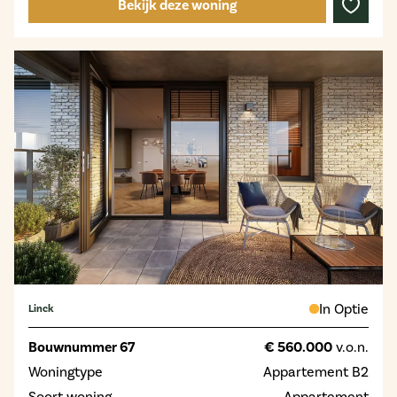
Bekijk deze woning
In Optie
Linck
Bouwnummer 67
€ 560.000
v.o.n.
Woningtype
Appartement B2
Soort woning
Appartement