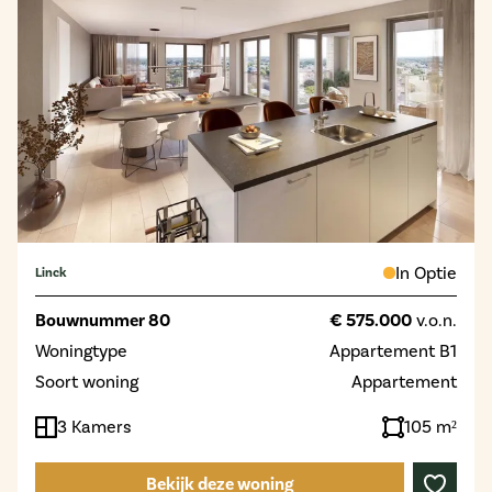
In Optie
Linck
Bouwnummer 80
€ 575.000
v.o.n.
Woningtype
Appartement B1
Soort woning
Appartement
3 Kamers
105 m²
Bekijk deze woning