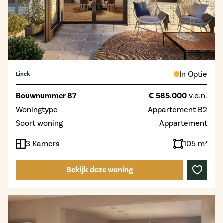
In Optie
Linck
Bouwnummer 87
€ 585.000
v.o.n.
Woningtype
Appartement B2
Soort woning
Appartement
3 Kamers
105 m²
Bekijk deze woning