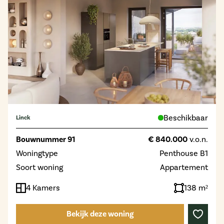
Beschikbaar
Linck
Bouwnummer 91
€ 840.000
v.o.n.
Woningtype
Penthouse B1
Soort woning
Appartement
4 Kamers
138 m²
Bekijk deze woning