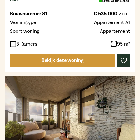
Beschikbaar
Linck
Bouwnummer 81
€ 535.000
v.o.n.
Woningtype
Appartement A1
Soort woning
Appartement
3 Kamers
95 m²
Bekijk deze woning