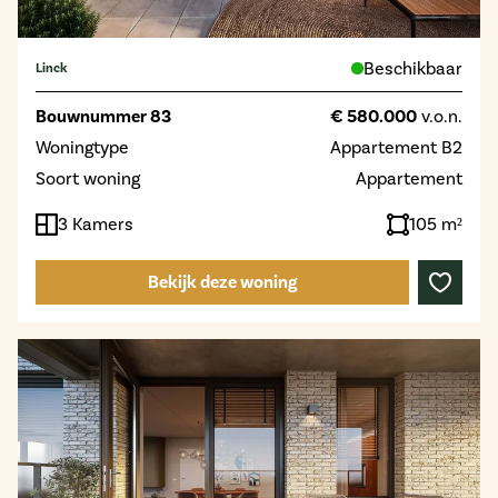
Beschikbaar
Linck
Bouwnummer 83
€ 580.000
v.o.n.
Woningtype
Appartement B2
Soort woning
Appartement
3 Kamers
105 m²
Bekijk deze woning