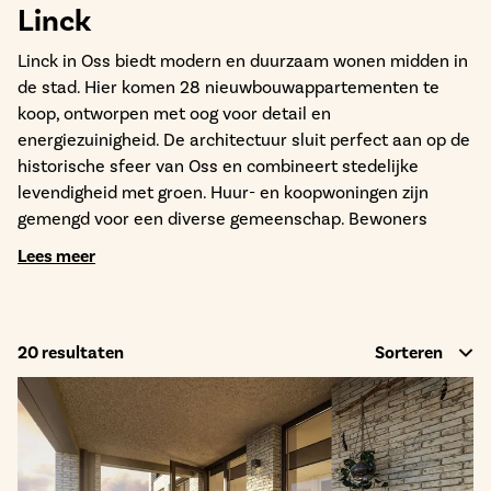
Linck
Linck in Oss biedt modern en duurzaam wonen midden in
de stad. Hier komen 28 nieuwbouwappartementen te
koop, ontworpen met oog voor detail en
energiezuinigheid. De architectuur sluit perfect aan op de
historische sfeer van Oss en combineert stedelijke
levendigheid met groen. Huur- en koopwoningen zijn
gemengd voor een diverse gemeenschap. Bewoners
ontmoeten elkaar in de gezamenlijke tuinen, collectieve
Lees meer
ruimten en de daktuin. De bruggen in het plan versterken
de verbinding. De stadskas in het binnenhof is
toegankelijk voor bewoners, omwonenden en bezoekers
van de commerciële plint. Linck verbindt wonen, groen en
20
resultaten
Sorteren
mensen.
Geïnteresseerd in huren in Linck? De verhuur loopt via
woningcorporatie BrabantWonen.