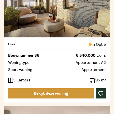
In Optie
Linck
Bouwnummer 86
€ 540.000
v.o.n.
Woningtype
Appartement A2
Soort woning
Appartement
3 Kamers
95 m²
Bekijk deze woning