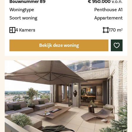
Bouwnummer 89
€ 950.000
v.o.n.
Woningtype
Penthouse A1
Soort woning
Appartement
4 Kamers
170 m²
Bekijk deze woning