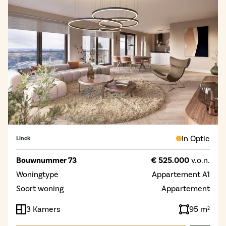
In Optie
Linck
Bouwnummer 73
€ 525.000
v.o.n.
Woningtype
Appartement A1
Soort woning
Appartement
3 Kamers
95 m²