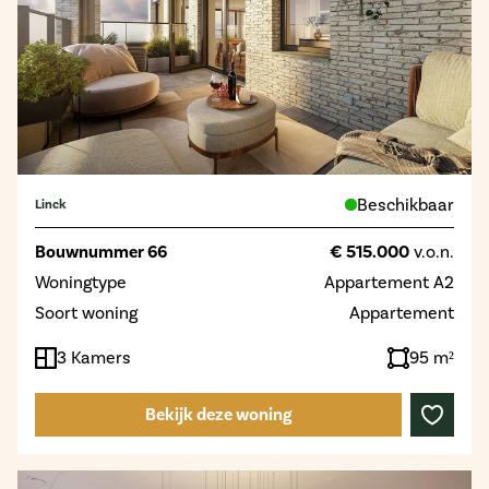
Beschikbaar
Linck
Bouwnummer 66
€ 515.000
v.o.n.
Woningtype
Appartement A2
Soort woning
Appartement
3 Kamers
95 m²
Bekijk deze woning