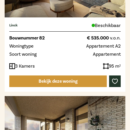
Beschikbaar
Linck
Bouwnummer 82
€ 535.000
v.o.n.
Woningtype
Appartement A2
Soort woning
Appartement
3 Kamers
95 m²
Bekijk deze woning