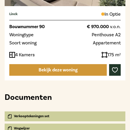
In Optie
Linck
Bouwnummer 90
€ 970.000
v.o.n.
Woningtype
Penthouse A2
Soort woning
Appartement
4 Kamers
175 m²
Bekijk deze woning
Documenten
Verkooptekeningen set
Wegwijzer