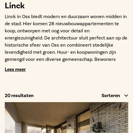
Linck
Linck in Oss biedt modern en duurzaam wonen midden in
de stad. Hier komen 28 nieuwbouwappartementen te
koop, ontworpen met oog voor detail en
energiezuinigheid. De architectuur sluit perfect aan op de
historische sfeer van Oss en combineert stedelijke
levendigheid met groen. Huur- en koopwoningen zijn
gemengd voor een diverse gemeenschap. Bewoners
ontmoeten elkaar in de gezamenlijke tuinen, collectieve
Lees meer
ruimten en de daktuin. De bruggen in het plan versterken
de verbinding. De stadskas in het binnenhof is
toegankelijk voor bewoners, omwonenden en bezoekers
van de commerciële plint. Linck verbindt wonen, groen en
20
resultaten
Sorteren
mensen.
Geïnteresseerd in huren in Linck? De verhuur loopt via
woningcorporatie BrabantWonen.