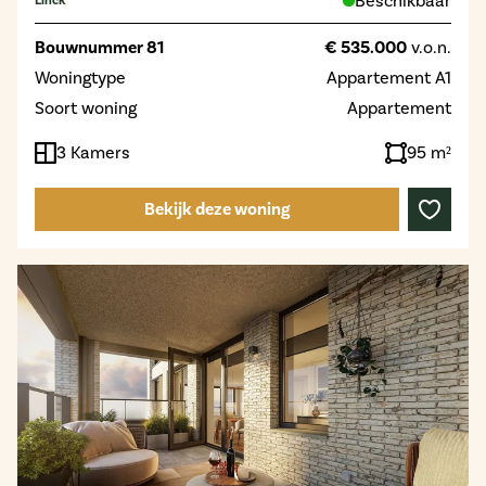
Beschikbaar
Linck
Bouwnummer 81
€ 535.000
v.o.n.
Woningtype
Appartement A1
Soort woning
Appartement
3 Kamers
95 m²
Bekijk deze woning