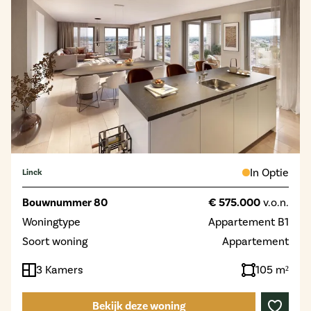
In Optie
Linck
Bouwnummer 80
€ 575.000
v.o.n.
Woningtype
Appartement B1
Soort woning
Appartement
3 Kamers
105 m²
Bekijk deze woning