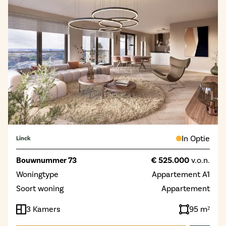
In Optie
Linck
Bouwnummer 73
€ 525.000
v.o.n.
Woningtype
Appartement A1
Soort woning
Appartement
3 Kamers
95 m²