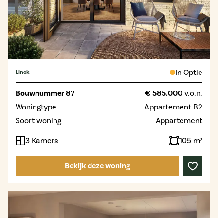
In Optie
Linck
Bouwnummer 87
€ 585.000
v.o.n.
Woningtype
Appartement B2
Soort woning
Appartement
3 Kamers
105 m²
Bekijk deze woning