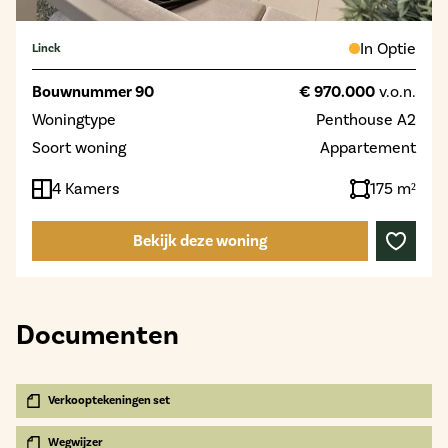
In Optie
Linck
Bouwnummer 90
€ 970.000
v.o.n.
Woningtype
Penthouse A2
Soort woning
Appartement
4 Kamers
175 m²
Bekijk deze woning
Documenten
Verkooptekeningen set
Wegwijzer