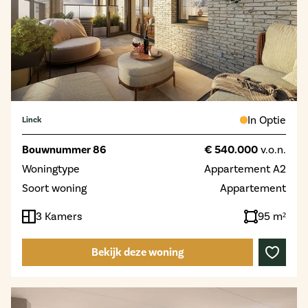
In Optie
Linck
Bouwnummer 86
€ 540.000
v.o.n.
Woningtype
Appartement A2
Soort woning
Appartement
3 Kamers
95 m²
Bekijk deze woning