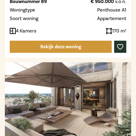
Bouwnummer 89
€ 950.000
v.o.n.
Woningtype
Penthouse A1
Soort woning
Appartement
4 Kamers
170 m²
Bekijk deze woning