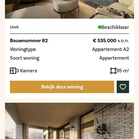
Beschikbaar
Linck
Bouwnummer 82
€ 535.000
v.o.n.
Woningtype
Appartement A2
Soort woning
Appartement
3 Kamers
95 m²
Bekijk deze woning