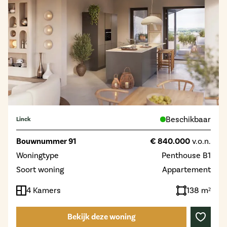
Beschikbaar
Linck
Bouwnummer 91
€ 840.000
v.o.n.
Woningtype
Penthouse B1
Soort woning
Appartement
4 Kamers
138 m²
Bekijk deze woning