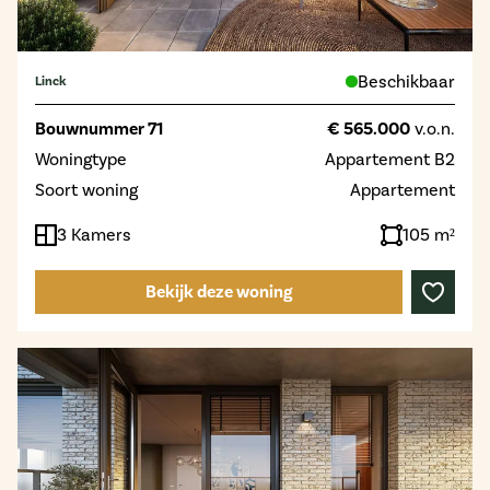
Beschikbaar
Linck
Bouwnummer 71
€ 565.000
v.o.n.
Woningtype
Appartement B2
Soort woning
Appartement
3 Kamers
105 m²
Bekijk deze woning