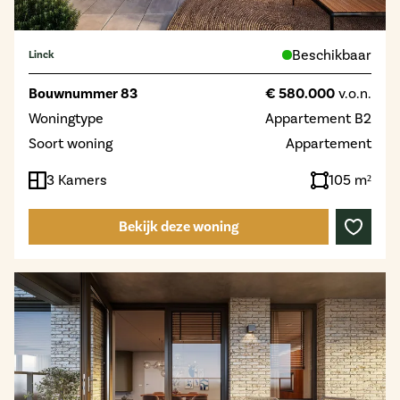
Beschikbaar
Linck
Bouwnummer 83
€ 580.000
v.o.n.
Woningtype
Appartement B2
Soort woning
Appartement
3 Kamers
105 m²
Bekijk deze woning