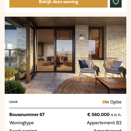
Bekijk deze woning
In Optie
Linck
Bouwnummer 67
€ 560.000
v.o.n.
Woningtype
Appartement B2
Soort woning
Appartement