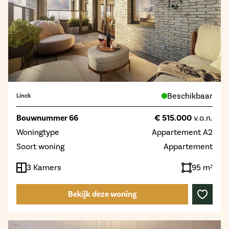
Beschikbaar
Linck
Bouwnummer 66
€ 515.000
v.o.n.
Woningtype
Appartement A2
Soort woning
Appartement
3 Kamers
95 m²
Bekijk deze woning