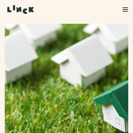
Verkoop Linck van start!
De verkoop van Linck is officieel begonnen. Neem
een kijkje in het woningaanbod, kies jouw favoriet
en start je inschrijving. We helpen je graag verder
bij de volgende stap.