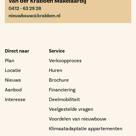
Van der Krabben Makelaardij
0412 - 63 29 28
nieuwbouw@krabben.nl
Direct naar
Service
Plan
Verkoopproces
Locatie
Huren
Nieuws
Brochure
Aanbod
Financiering
Interesse
Deelmobiliteit
Veelgestelde vragen
Voordelen van nieuwbouw
Klimaatadaptatie appartementen