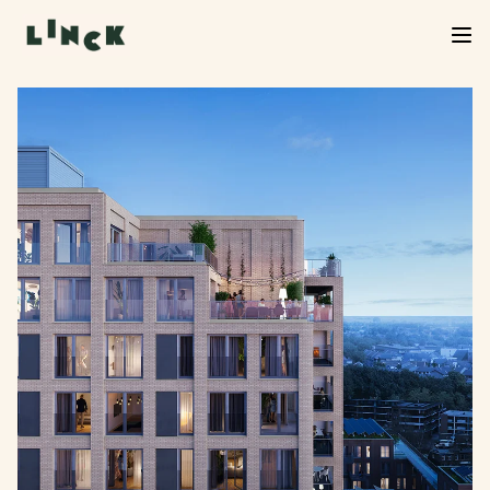
Verkoop Linck van start!
De verkoop van Linck is officieel begonnen. Neem
een kijkje in het woningaanbod, kies jouw favoriet
en start je inschrijving. We helpen je graag verder
bij de volgende stap.