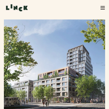
Verkoop Linck van start!
De verkoop van Linck is officieel begonnen. Neem
een kijkje in het woningaanbod, kies jouw favoriet
en start je inschrijving. We helpen je graag verder
bij de volgende stap.