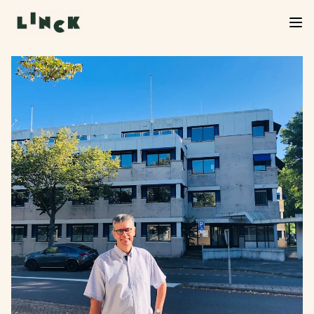
Verkoop Linck van start!
De verkoop van Linck is officieel begonnen. Neem
een kijkje in het woningaanbod, kies jouw favoriet
en start je inschrijving. We helpen je graag verder
bij de volgende stap.