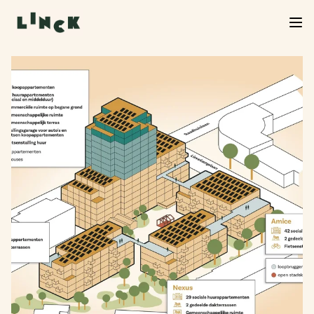
Verkoop Linck van start!
De verkoop van Linck is officieel begonnen. Neem
een kijkje in het woningaanbod, kies jouw favoriet
en start je inschrijving. We helpen je graag verder
bij de volgende stap.