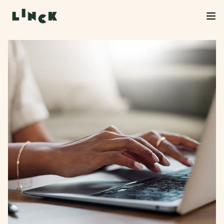
Verkoop Linck van start!
De verkoop van Linck is officieel begonnen. Neem
een kijkje in het woningaanbod, kies jouw favoriet
en start je inschrijving. We helpen je graag verder
bij de volgende stap.