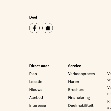
Deel
Direct naar
Service
Plan
Verkoopproces
V
v
Locatie
Huren
V
Nieuws
Brochure
n
Aanbod
Financiering
K
Interesse
Deelmobiliteit
a