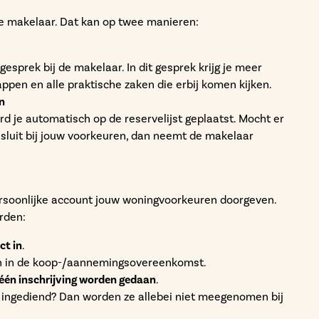
de makelaar. Dat kan op twee manieren:
Verkoop Linck van 
De verkoop van Linck is
gesprek bij de makelaar. In dit gesprek krijg je meer
begonnen. Neem een kij
ppen en alle praktische zaken die erbij komen kijken.
woningaanbod, kies jou
n
start je inschrijving. W
rd je automatisch op de reservelijst geplaatst. Mocht er
verder bij de volgende 
sluit bij jouw voorkeuren, dan neemt de makelaar
Bekijk het aanbod
persoonlijke account jouw woningvoorkeuren doorgeven.
rden:
ct in
.
 in de koop-/aannemingsovereenkomst.
één inschrijving worden gedaan
.
 ingediend? Dan worden ze allebei niet meegenomen bij