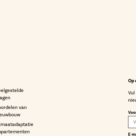
Op 
eelgestelde
Vul
ragen
nie
oordelen van
Voo
ieuwbouw
limaatadaptatie
ppartementen
E-m