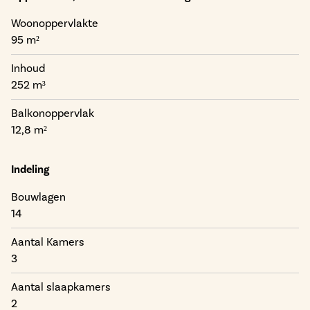
biodiversiteit geven het dagelijks wonen net wat meer
lucht.
Woonoppervlakte
95 m²
Inhoud
252 m³
Balkonoppervlak
12,8 m²
Indeling
Bouwlagen
14
Aantal Kamers
3
Aantal slaapkamers
2