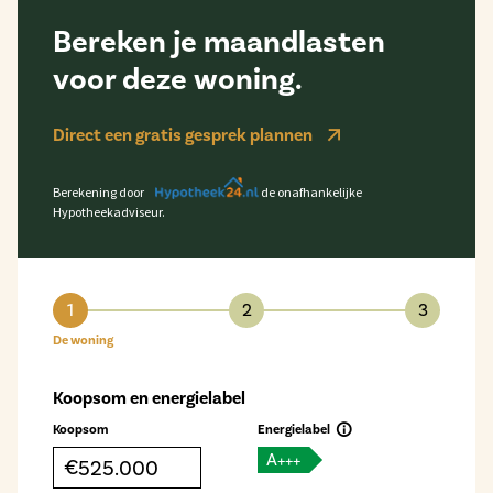
Bereken je maandlasten
voor deze woning.
Direct een gratis gesprek plannen
Berekening door
de onafhankelijke
Hypotheekadviseur.
1
2
3
De woning
Koopsom en energielabel
Koopsom
Energielabel
A+++
€