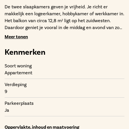
De twee slaapkamers geven je vrijheid. Je richt er
makkelijk een logeerkamer, hobbykamer of werkkamer in.
Het balkon van circa 12,8 m² ligt op het zuidwesten.
Daardoor geniet je vooral in de middag en avond van zon.
Dat maakt het balkon een echte verlenging van je
Meer tonen
woonruimte.
Kenmerken
Alles is bedacht voor praktisch wonen. Je auto staat op je
eigen parkeerplaats in de stallingsgarage. De berging
Soort woning
helpt je om het appartement netjes en open te houden.
Appartement
Energielabel A+++ zorgt voor comfort en een
toekomstgerichte basis. De prijs van dit appartement is €
Verdieping
525.000 v.o.n.
9
Parkeerplaats
Buiten je voordeur ligt Linck als schakel in de stad. Je
Ja
pakt makkelijk een voorstelling, een terras of een
boodschap mee. Ook het station en het centrum zijn
dichtbij. De groene binnentuin en aandacht voor
Oppervlakte, inhoud en maatvoering