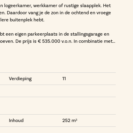
n logeerkamer, werkkamer of rustige slaapplek. Het
ten. Daardoor vang je de zon in de ochtend en vroege
elere buitenplek hebt.
bt een eigen parkeerplaats in de stallingsgarage en
hoeven. De prijs is € 535.000 v.o.n. In combinatie met
m, comfortabel en met een nuchtere duurzame basis.
ussen rust en reuring. Je loopt naar horeca of theater,
ndt groen dichterbij dan je misschien verwacht. Op
e plek levendig maken, zonder dat je ergens aan mee
Verdieping
11
Inhoud
252 m³