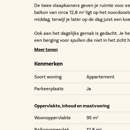
De twee slaapkamers geven je ruimte voor ee
balkon van circa 12,8 m² ligt op het noordoos
middag, terwijl je later op de dag juist een ko
Ook aan het dagelijks gemak is gedacht. Je he
een berging voor spullen die niet in het zicht 
energielabel A+++ woon je hier onderhoudsar
Meer tonen
In de omgeving van Linck wissel je makkelijk t
Kenmerken
doet snel een boodschap in het centrum en vi
straatniveau komt ruimte voor functies die d
Soort woning
Appartement
hoeft te doen.
Parkeerplaats
Ja
Oppervlakte, inhoud en maatvoering
Woonoppervlakte
95 m²
Balkonoppervlak
12,8 m²