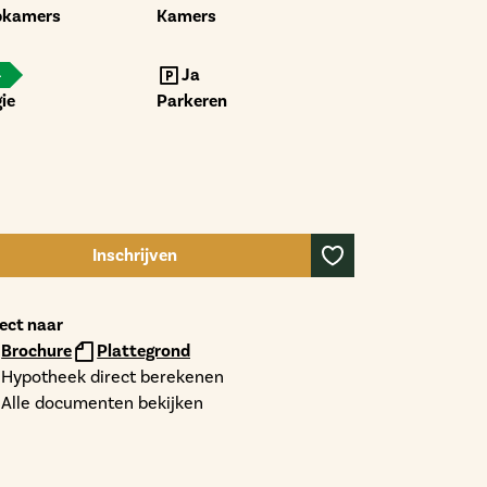
pkamers
Kamers
+
Ja
ie
Parkeren
Inschrijven
rect naar
Brochure
Plattegrond
Hypotheek direct berekenen
Alle documenten bekijken