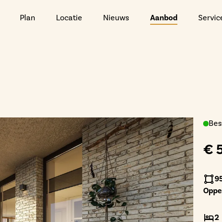
Plan
Locatie
Nieuws
Aanbod
Servic
Bes
€ 
9
Oppe
2