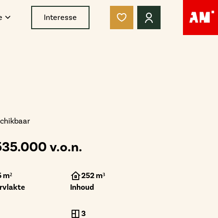
e
Interesse
chikbaar
535.000 v.o.n.
5 m²
252 m³
rvlakte
Inhoud
3