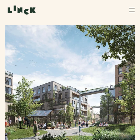
Verkoop Linck van start!
De verkoop van Linck is officieel begonnen. Neem
een kijkje in het woningaanbod, kies jouw favoriet
en start je inschrijving. We helpen je graag verder
bij de volgende stap.