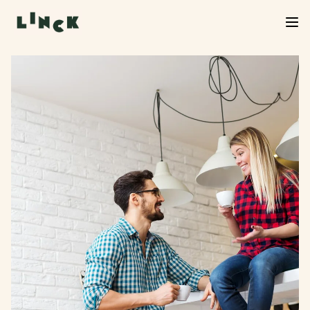
Verkoop Linck van start!
De verkoop van Linck is officieel begonnen. Neem
een kijkje in het woningaanbod, kies jouw favoriet
en start je inschrijving. We helpen je graag verder
bij de volgende stap.