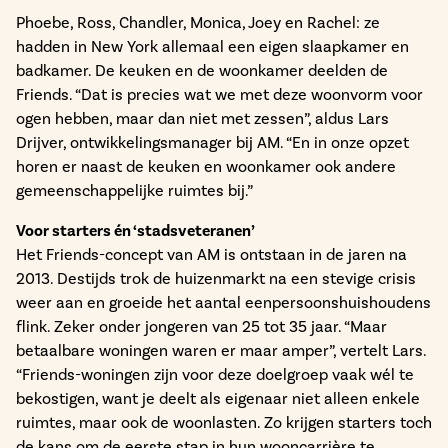
Phoebe, Ross, Chandler, Monica, Joey en Rachel: ze
hadden in New York allemaal een eigen slaapkamer en
badkamer. De keuken en de woonkamer deelden de
Friends. “Dat is precies wat we met deze woonvorm voor
ogen hebben, maar dan niet met zessen”, aldus Lars
Drijver, ontwikkelingsmanager bij AM. “En in onze opzet
horen er naast de keuken en woonkamer ook andere
gemeenschappelijke ruimtes bij.”
Voor starters én ‘stadsveteranen’
Het Friends-concept van AM is ontstaan in de jaren na
2013. Destijds trok de huizenmarkt na een stevige crisis
weer aan en groeide het aantal eenpersoonshuishoudens
flink. Zeker onder jongeren van 25 tot 35 jaar. “Maar
betaalbare woningen waren er maar amper”, vertelt Lars.
“Friends-woningen zijn voor deze doelgroep vaak wél te
bekostigen, want je deelt als eigenaar niet alleen enkele
ruimtes, maar ook de woonlasten. Zo krijgen starters toch
de kans om de eerste stap in hun wooncarrière te