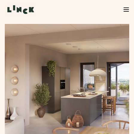
Verkoop Linck van start!
De verkoop van Linck is officieel begonnen. Neem
een kijkje in het woningaanbod, kies jouw favoriet
en start je inschrijving. We helpen je graag verder
bij de volgende stap.