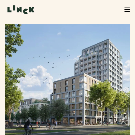
Verkoop Linck van start!
De verkoop van Linck is officieel begonnen. Neem
een kijkje in het woningaanbod, kies jouw favoriet
en start je inschrijving. We helpen je graag verder
bij de volgende stap.