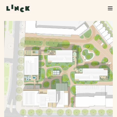
Verkoop Linck van start!
De verkoop van Linck is officieel begonnen. Neem
een kijkje in het woningaanbod, kies jouw favoriet
en start je inschrijving. We helpen je graag verder
bij de volgende stap.