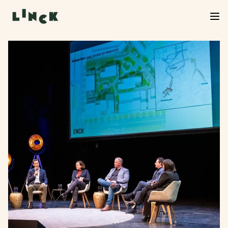
Verkoop Linck van start!
De verkoop van Linck is officieel begonnen. Neem
een kijkje in het woningaanbod, kies jouw favoriet
en start je inschrijving. We helpen je graag verder
bij de volgende stap.