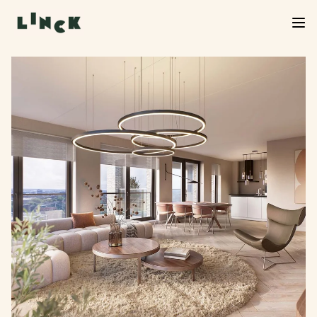
Verkoop Linck van start!
De verkoop van Linck is officieel begonnen. Neem
een kijkje in het woningaanbod, kies jouw favoriet
en start je inschrijving. We helpen je graag verder
bij de volgende stap.